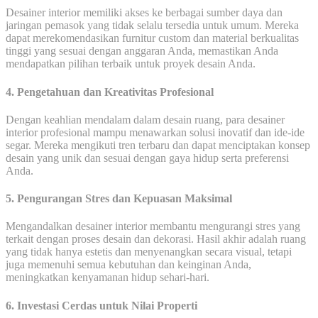
Desainer interior memiliki akses ke berbagai sumber daya dan
jaringan pemasok yang tidak selalu tersedia untuk umum. Mereka
dapat merekomendasikan furnitur custom dan material berkualitas
tinggi yang sesuai dengan anggaran Anda, memastikan Anda
mendapatkan pilihan terbaik untuk proyek desain Anda.
4. Pengetahuan dan Kreativitas Profesional
Dengan keahlian mendalam dalam desain ruang, para desainer
interior profesional mampu menawarkan solusi inovatif dan ide-ide
segar. Mereka mengikuti tren terbaru dan dapat menciptakan konsep
desain yang unik dan sesuai dengan gaya hidup serta preferensi
Anda.
5. Pengurangan Stres dan Kepuasan Maksimal
Mengandalkan desainer interior membantu mengurangi stres yang
terkait dengan proses desain dan dekorasi. Hasil akhir adalah ruang
yang tidak hanya estetis dan menyenangkan secara visual, tetapi
juga memenuhi semua kebutuhan dan keinginan Anda,
meningkatkan kenyamanan hidup sehari-hari.
6. Investasi Cerdas untuk Nilai Properti