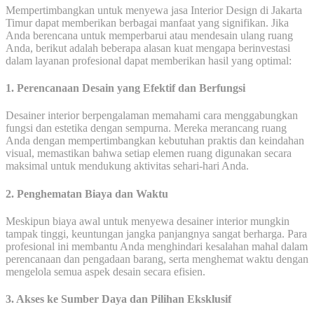
Mempertimbangkan untuk menyewa jasa Interior Design di Jakarta
Timur dapat memberikan berbagai manfaat yang signifikan. Jika
Anda berencana untuk memperbarui atau mendesain ulang ruang
Anda, berikut adalah beberapa alasan kuat mengapa berinvestasi
dalam layanan profesional dapat memberikan hasil yang optimal:
1. Perencanaan Desain yang Efektif dan Berfungsi
Desainer interior berpengalaman memahami cara menggabungkan
fungsi dan estetika dengan sempurna. Mereka merancang ruang
Anda dengan mempertimbangkan kebutuhan praktis dan keindahan
visual, memastikan bahwa setiap elemen ruang digunakan secara
maksimal untuk mendukung aktivitas sehari-hari Anda.
2. Penghematan Biaya dan Waktu
Meskipun biaya awal untuk menyewa desainer interior mungkin
tampak tinggi, keuntungan jangka panjangnya sangat berharga. Para
profesional ini membantu Anda menghindari kesalahan mahal dalam
perencanaan dan pengadaan barang, serta menghemat waktu dengan
mengelola semua aspek desain secara efisien.
3. Akses ke Sumber Daya dan Pilihan Eksklusif