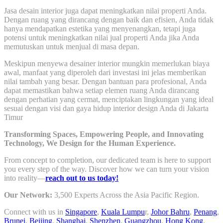
Jasa desain interior juga dapat meningkatkan nilai properti Anda.
Dengan ruang yang dirancang dengan baik dan efisien, Anda tidak
hanya mendapatkan estetika yang menyenangkan, tetapi juga
potensi untuk meningkatkan nilai jual properti Anda jika Anda
memutuskan untuk menjual di masa depan.
Meskipun menyewa desainer interior mungkin memerlukan biaya
awal, manfaat yang diperoleh dari investasi ini jelas memberikan
nilai tambah yang besar. Dengan bantuan para profesional, Anda
dapat memastikan bahwa setiap elemen ruang Anda dirancang
dengan perhatian yang cermat, menciptakan lingkungan yang ideal
sesuai dengan visi dan gaya hidup interior design Anda di Jakarta
Timur
Transforming Spaces, Empowering People, and Innovating
Technology, We Design for the Human Experience.
From concept to completion, our dedicated team is here to support
you every step of the way. Discover how we can turn your vision
into reality—
reach out to us today!
Our Network:
3,500 Experts Across the Asia Pacific Region.
Connect with us in
Singapore
,
Kuala Lumpu
r,
Johor Bahru
,
Penang
,
Brunei
,
Beijing
,
Shanghai
,
Shenzhen
,
Guangzhou
,
Hong Kong
,