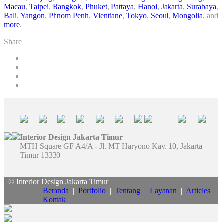
Macau
,
Taipei
,
Bangkok
,
Phuket
,
Pattaya
,
Hanoi
,
Jakarta
,
Surabaya
,
Bali
,
Yangon
,
Phnom Penh
,
Vientiane
,
Tokyo
,
Seoul
,
Mongolia
, and
more
.
Share
Interior Design Jakarta Timur
MTH Square GF A4/A - Jl. MT Haryono Kav. 10, Jakarta
Timur 13330
© Interior Design Jakarta Timur
Beranda
|
Portfolio
|
Tentang
|
Layanan
|
Articles
|
Kontak