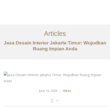
Portfolio
Tentang
Articles
Layanan
Jasa Desain Interior Jakarta Timur: Wujudkan
Ruang Impian Anda
Articles
Kontak
EN
June 16, 2026
ideas
87