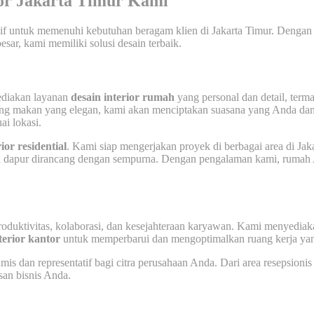
ior Jakarta Timur Kami
 untuk memenuhi kebutuhan beragam klien di Jakarta Timur. Dengan ke
sar, kami memiliki solusi desain terbaik.
ediakan layanan
desain interior rumah
yang personal dan detail, ter
uang makan yang elegan, kami akan menciptakan suasana yang Anda da
i lokasi.
ior residential
. Kami siap mengerjakan proyek di berbagai area di Jak
 atau dapur dirancang dengan sempurna. Dengan pengalaman kami, rum
oduktivitas, kolaborasi, dan kesejahteraan karyawan. Kami menyedia
terior kantor
untuk memperbarui dan mengoptimalkan ruang kerja yan
is dan representatif bagi citra perusahaan Anda. Dari area resepsionis 
an bisnis Anda.