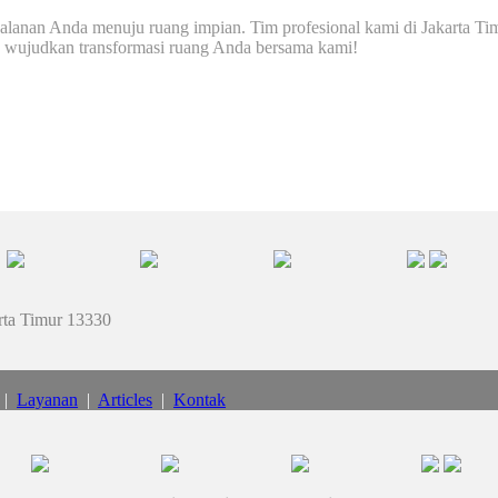
rjalanan Anda menuju ruang impian. Tim profesional kami di Jakarta T
n wujudkan transformasi ruang Anda bersama kami!
rta Timur 13330
|
Layanan
|
Articles
|
Kontak