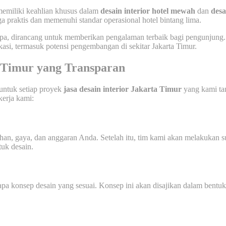
memiliki keahlian khusus dalam
desain interior hotel mewah
dan
desa
ga praktis dan memenuhi standar operasional hotel bintang lima.
tas spa, dirancang untuk memberikan pengalaman terbaik bagi pengunju
kasi, termasuk potensi pengembangan di sekitar Jakarta Timur.
a Timur yang Transparan
 untuk setiap proyek
jasa desain interior Jakarta Timur
yang kami tan
kerja kami:
an, gaya, dan anggaran Anda. Setelah itu, tim kami akan melakukan su
uk desain.
a konsep desain yang sesuai. Konsep ini akan disajikan dalam bentu