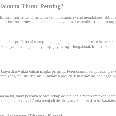
 Jakarta Timur Penting?
melainkan juga tentang menciptakan lingkungan yang mendukung aktivit
ainer interior profesional memahami bagaimana memaksimalkan ruang te
in interior profesional mampu menggabungkan kedua elemen ini secara 
idak hanya indah dipandang tetapi juga sangat fungsional. Ini berlaku u
t biaya dan waktu dalam jangka panjang. Perencanaan yang matang akan
n yang realistis dan melaksanakan proyek sesuai jadwal, sehingga An
karena itu, kami percaya bahwa setiap desain harus mencerminkan iden
 menerjemahkan visi Anda menjadi desain yang konkret dan berkarakter.