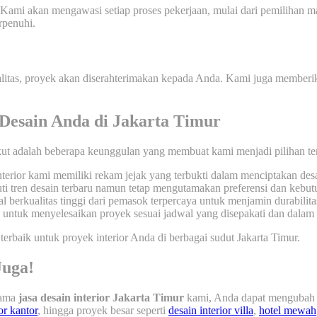
ami akan mengawasi setiap proses pekerjaan, mulai dari pemilihan mater
rpenuhi.
ualitas, proyek akan diserahterimakan kepada Anda. Kami juga memberi
Desain Anda di Jakarta Timur
ikut adalah beberapa keunggulan yang membuat kami menjadi pilihan te
nterior kami memiliki rekam jejak yang terbukti dalam menciptakan desai
i tren desain terbaru namun tetap mengutamakan preferensi dan kebutu
erkualitas tinggi dari pemasok terpercaya untuk menjamin durabilitas
ntuk menyelesaikan proyek sesuai jadwal yang disepakati dan dalam b
erbaik untuk proyek interior Anda di berbagai sudut Jakarta Timur.
Juga!
sama
jasa desain interior Jakarta Timur
kami, Anda dapat mengubah s
or kantor
, hingga proyek besar seperti
desain interior villa
,
hotel mewah