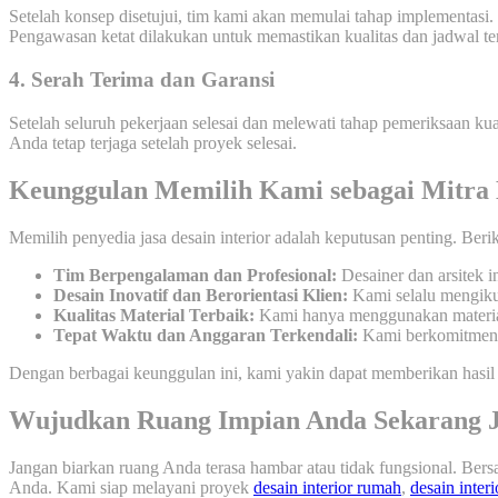
Setelah konsep disetujui, tim kami akan memulai tahap implementasi. K
Pengawasan ketat dilakukan untuk memastikan kualitas dan jadwal te
4. Serah Terima dan Garansi
Setelah seluruh pekerjaan selesai dan melewati tahap pemeriksaan k
Anda tetap terjaga setelah proyek selesai.
Keunggulan Memilih Kami sebagai Mitra 
Memilih penyedia jasa desain interior adalah keputusan penting. Ber
Tim Berpengalaman dan Profesional:
Desainer dan arsitek i
Desain Inovatif dan Berorientasi Klien:
Kami selalu mengikut
Kualitas Material Terbaik:
Kami hanya menggunakan material b
Tepat Waktu dan Anggaran Terkendali:
Kami berkomitmen u
Dengan berbagai keunggulan ini, kami yakin dapat memberikan hasil t
Wujudkan Ruang Impian Anda Sekarang 
Jangan biarkan ruang Anda terasa hambar atau tidak fungsional. Ber
Anda. Kami siap melayani proyek
desain interior rumah
,
desain interi