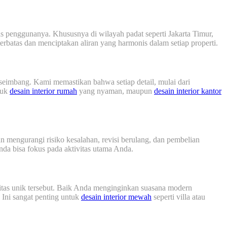
as penggunanya. Khususnya di wilayah padat seperti Jakarta Timur,
rbatas dan menciptakan aliran yang harmonis dalam setiap properti.
seimbang. Kami memastikan bahwa setiap detail, mulai dari
ntuk
desain interior rumah
yang nyaman, maupun
desain interior kantor
 mengurangi risiko kesalahan, revisi berulang, dan pembelian
da bisa fokus pada aktivitas utama Anda.
titas unik tersebut. Baik Anda menginginkan suasana modern
 Ini sangat penting untuk
desain interior mewah
seperti villa atau