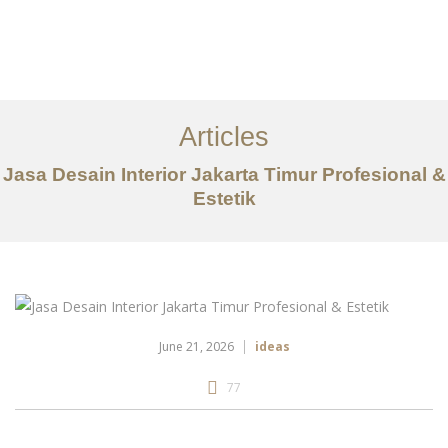
Portfolio
Tentang
Articles
Layanan
Jasa Desain Interior Jakarta Timur Profesional &
Estetik
Articles
Kontak
EN
June 21, 2026
ideas
77