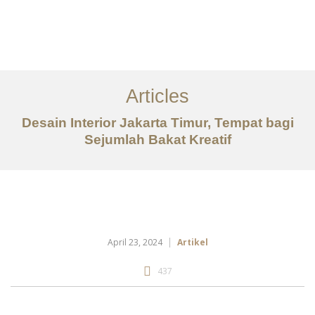
Portfolio
Tentang
Articles
Layanan
Desain Interior Jakarta Timur, Tempat bagi
Sejumlah Bakat Kreatif
Articles
Kontak
EN
April 23, 2024
Artikel
437