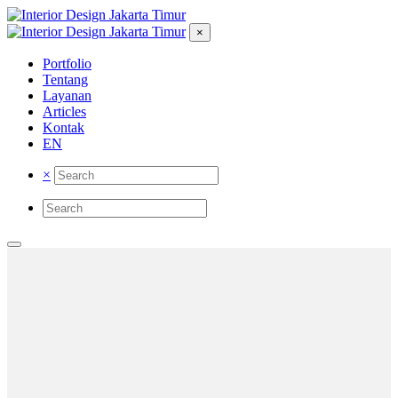
×
Portfolio
Tentang
Layanan
Articles
Kontak
EN
×